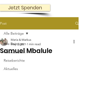
Jetzt Spenden
Post
Alle Beiträge
Maria & Markus
Alle Beiträge
May 2, 2021
1 min read
Samuel Mbalule
Patenschaften
Reiseberichte
Aktuelles