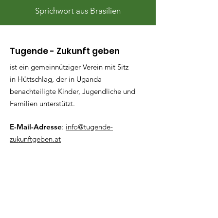
Sprichwort aus Brasilien
Tugende - Zukunft geben
ist ein gemeinnütziger Verein mit Sitz
in Hüttschlag, der in Uganda
benachteiligte Kinder, Jugendliche und
Familien unterstützt.
E-Mail-Adresse
:
info@tugende-
zukunftgeben.at
Telefon
:
+43 (0) 676 8746 5612
ZVR:
734797223