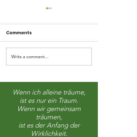
Comments
Martin Senfuma
Write a comment...
Ihre Spende is
steuerlich ab
Wenn ich alleine träume,
ist es nur ein Traum.
Wenn wir gemeinsam
träumen,
ist es der Anfang der
Wirklichkeit.