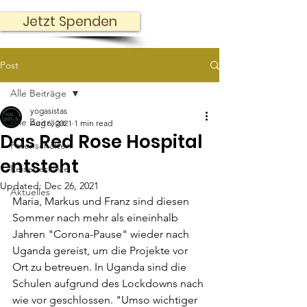
Jetzt Spenden
Post
Alle Beiträge
yogasistas
Alle Beiträge
Aug 6, 2021
1 min read
Das Red Rose Hospital
Patenschaften
entsteht
Reiseberichte
Updated:
Dec 26, 2021
Aktuelles
Maria, Markus und Franz sind diesen 
Sommer nach mehr als eineinhalb 
Jahren "Corona-Pause" wieder nach 
Uganda gereist, um die Projekte vor 
Ort zu betreuen. In Uganda sind die 
Schulen aufgrund des Lockdowns nach 
wie vor geschlossen. "Umso wichtiger 