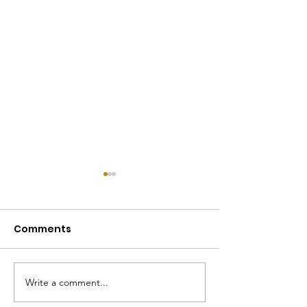
Comments
Reich beschenkt!
Write a comment...
"Wohin es führ
sich mit der Zei